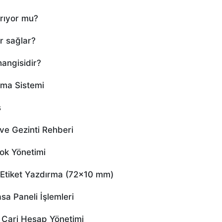
rıyor mu?
r sağlar?
angisidir?
ama Sistemi
ş
e Gezinti Rehberi
ok Yönetimi
tiket Yazdırma (72×10 mm)
a Paneli İşlemleri
Cari Hesap Yönetimi