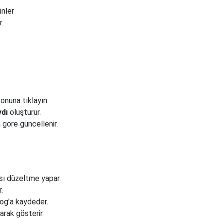
nler
r
onuna tıklayın.
dı
oluşturur.
 göre güncellenir.
sı düzeltme yapar.
.
 log’a kaydeder.
rak gösterir.