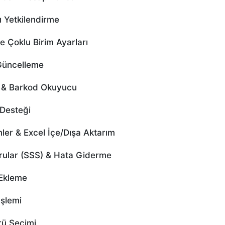
 Yetkilendirme
 Çoklu Birim Ayarları
Güncelleme
ı & Barkod Okuyucu
Desteği
er & Excel İçe/Dışa Aktarım
rular (SSS) & Hata Giderme
Ekleme
şlemi
ü Seçimi