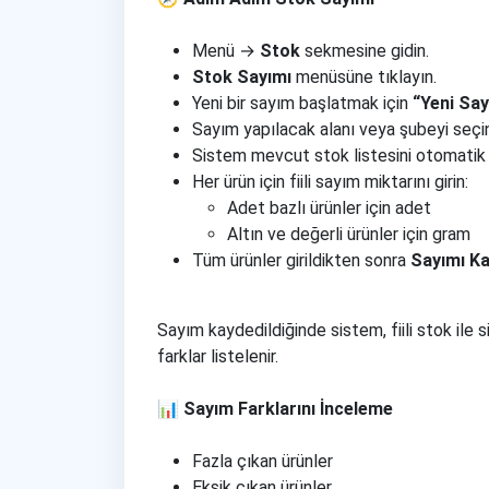
Menü →
Stok
sekmesine gidin.
Stok Sayımı
menüsüne tıklayın.
Yeni bir sayım başlatmak için
“Yeni Sa
Sayım yapılacak alanı veya şubeyi seçin
Sistem mevcut stok listesini otomatik o
Her ürün için fiili sayım miktarını girin:
Adet bazlı ürünler için adet
Altın ve değerli ürünler için gram
Tüm ürünler girildikten sonra
Sayımı K
Sayım kaydedildiğinde sistem, fiili stok ile
farklar listelenir.
📊 Sayım Farklarını İnceleme
Fazla çıkan ürünler
Eksik çıkan ürünler