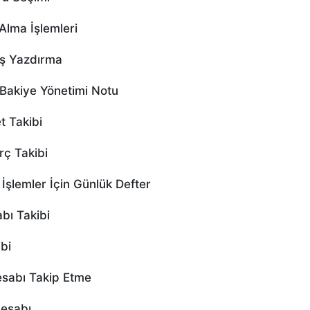
lma İşlemleri
ş Yazdırma
Bakiye Yönetimi Notu
 Takibi
ç Takibi
şlemler İçin Günlük Defter
ı Takibi
bi
sabı Takip Etme
esabı