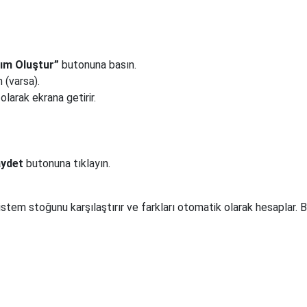
yım Oluştur”
butonuna basın.
 (varsa).
larak ekrana getirir.
aydet
butonuna tıklayın.
 sistem stoğunu karşılaştırır ve farkları otomatik olarak hesapla