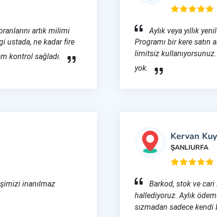
oranlarını artık milimi
Aylık veya yıllık yen
i ustada, ne kadar fire
Programı bir kere satın 
limitsiz kullanıyorsunuz.
m kontrol sağladı.
yok.
Kervan Ku
ŞANLIURFA
işimizi inanılmaz
Barkod, stok ve cari
hallediyoruz. Aylık ödem
sızmadan sadece kendi 