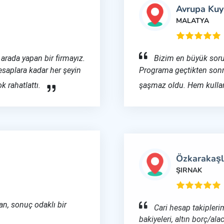
Avrupa Ku
MALATYA
arada yapan bir firmayız.
Bizim en büyük sor
esaplara kadar her şeyin
Programa geçtikten sonra
 rahatlattı.
şaşmaz oldu. Hem kullan
Özkarakaşl
ŞIRNAK
an, sonuç odaklı bir
Cari hesap takiplerimi
bakiyeleri, altın borç/al