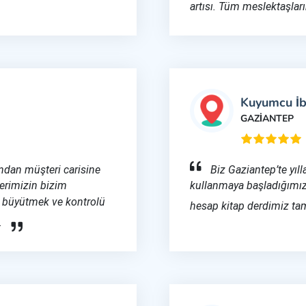
artısı. Tüm meslektaşlar
Kuyumcu İ
GAZİANTEP
ından müşteri carisine
Biz Gaziantep’te yıl
ilerimizin bizim
kullanmaya başladığımız
i büyütmek ve kontrolü
hesap kitap derdimiz tam
.