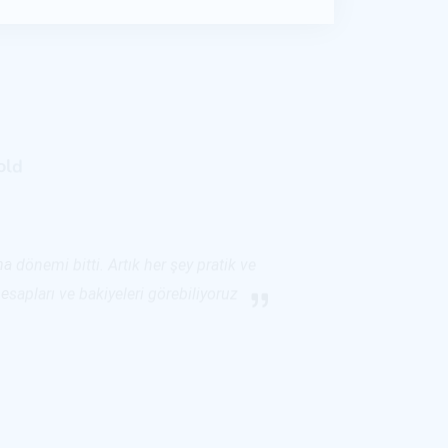
old
a dönemi bitti. Artık her şey pratik ve
sapları ve bakiyeleri görebiliyoruz
uyumculuk - 2