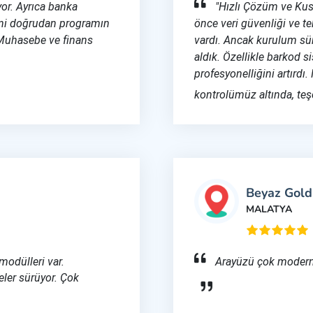
yor. Ayrıca banka
"Hızlı Çözüm ve Ku
ini doğrudan programın
önce veri güvenliği ve 
 Muhasebe ve finans
vardı. Ancak kurulum sü
aldık. Özellikle barkod 
profesyonelliğini artırdı
kontrolümüz altında, teş
Beyaz Gold
MALATYA
 modülleri var.
Arayüzü çok modern v
eler sürüyor. Çok