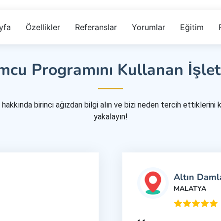
yfa
Özellikler
Referanslar
Yorumlar
Eğitim
cu Programını Kullanan İşle
kkında birinci ağızdan bilgi alın ve bizi neden tercih ettiklerini k
yakalayın!
Altın Daml
MALATYA