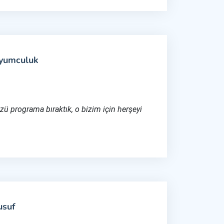
uyumculuk
ü programa bıraktık, o bizim için herşeyi
usuf