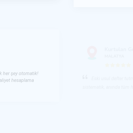
Kurtulan G
MALATYA
ık her şey otomatik!
Eski usul defter tutm
maliyet hesaplama
sistematik, anında tüm he
Dağdelen K
MALATYA