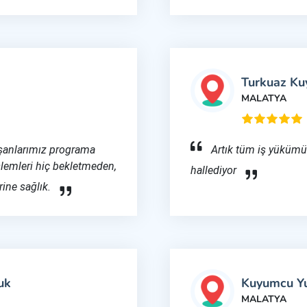
Turkuaz K
MALATYA
ışanlarımız programa
Artık tüm iş yükümüz
şlemleri hiç bekletmeden,
hallediyor
rine sağlık.
uk
Kuyumcu Y
MALATYA