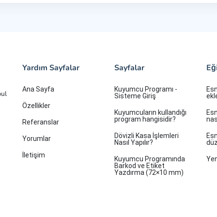
Yardım Sayfalar
Sayfalar
Eğ
Ana Sayfa
Kuyumcu Programı -
Esn
bul
Sisteme Giriş
ekl
Özellikler
Kuyumcuların kullandığı
Esn
program hangisidir?
nası
Referanslar
Dövizli Kasa İşlemleri
Esn
Yorumlar
Nasıl Yapılır?
düz
İletişim
Kuyumcu Programında
Yen
Barkod ve Etiket
Yazdırma (72×10 mm)