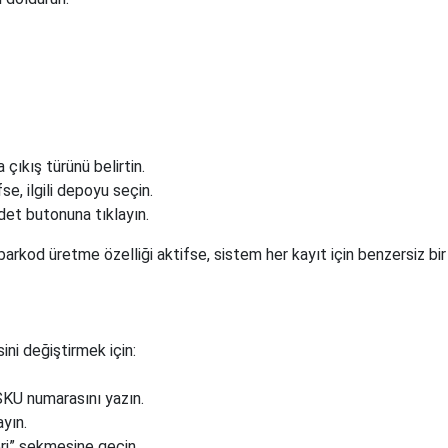
çıkış türünü belirtin.
e, ilgili depoyu seçin.
det butonuna tıklayın.
kod üretme özelliği aktifse, sistem her kayıt için benzersiz bir
ini değiştirmek için:
SKU numarasını yazın.
ayın.
ri” sekmesine geçin.