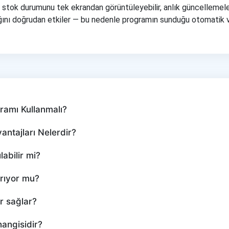
 ve stok durumunu tek ekrandan görüntüleyebilir, anlık güncellemeler
lılığını doğrudan etkiler — bu nedenle programın sunduğu otomati
amı Kullanmalı?
ntajları Nelerdir?
abilir mi?
rıyor mu?
r sağlar?
angisidir?