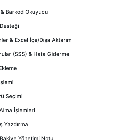
ı & Barkod Okuyucu
Desteği
er & Excel İçe/Dışa Aktarım
rular (SSS) & Hata Giderme
Ekleme
şlemi
ü Seçimi
lma İşlemleri
ş Yazdırma
Bakiye Yönetimi Notu