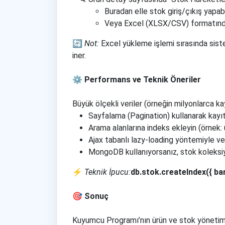
Buradan elle stok giriş/çıkış yapabil
Veya Excel (XLSX/CSV) formatında 
🔄
Not:
Excel yükleme işlemi sırasında sis
iner.
⚙️ Performans ve Teknik Öneriler
Büyük ölçekli veriler (örneğin milyonlarca ka
Sayfalama (Pagination) kullanarak kayıtl
Arama alanlarına indeks ekleyin (örnek: 
Ajax tabanlı lazy-loading yöntemiyle veri
MongoDB kullanıyorsanız, stok koleksi
⚡
Teknik İpucu:
db.stok.createIndex({ bar
🎯 Sonuç
Kuyumcu Programı’nın ürün ve stok yönetimi m