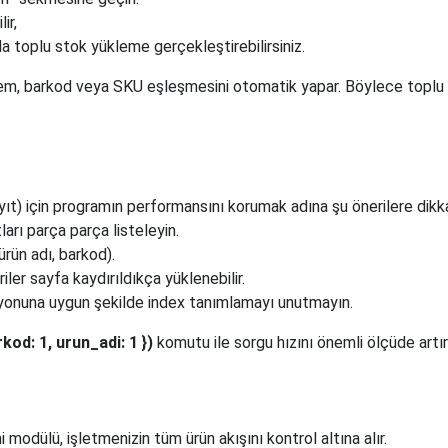
ir,
toplu stok yükleme gerçekleştirebilirsiniz.
tem, barkod veya SKU eşleşmesini otomatik yapar. Böylece toplu
yıt) için programın performansını korumak adına şu önerilere dikka
arı parça parça listeleyin.
ürün adı, barkod).
ler sayfa kaydırıldıkça yüklenebilir.
yonuna uygun şekilde index tanımlamayı unutmayın.
kod: 1, urun_adi: 1 })
komutu ile sorgu hızını önemli ölçüde artırab
odülü, işletmenizin tüm ürün akışını kontrol altına alır.