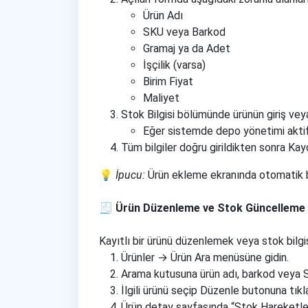
Ürün Adı
SKU veya Barkod
Gramaj ya da Adet
İşçilik (varsa)
Birim Fiyat
Maliyet
Stok Bilgisi bölümünde ürünün giriş veya 
Eğer sistemde depo yönetimi aktifs
Tüm bilgiler doğru girildikten sonra Kay
💡
İpucu:
Ürün ekleme ekranında otomatik bar
🧾 Ürün Düzenleme ve Stok Güncelleme
Kayıtlı bir ürünü düzenlemek veya stok bilgis
Ürünler → Ürün Ara menüsüne gidin.
Arama kutusuna ürün adı, barkod veya 
İlgili ürünü seçip Düzenle butonuna tıkl
Ürün detay sayfasında “Stok Hareketle