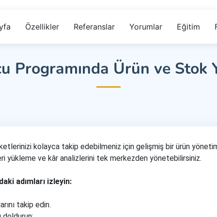
yfa
Özellikler
Referanslar
Yorumlar
Eğitim
u Programında Ürün ve Stok Y
etlerinizi kolayca takip edebilmeniz için gelişmiş bir ürün yöne
i yükleme ve kâr analizlerini tek merkezden yönetebilirsiniz.
aki adımları izleyin:
rını takip edin.
ı doldurun: