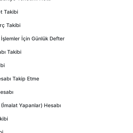
 Takibi
ç Takibi
şlemler İçin Günlük Defter
ı Takibi
bi
sabı Takip Etme
esabı
(İmalat Yapanlar) Hesabı
kibi
bi