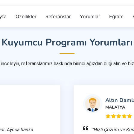
yfa
Özellikler
Referanslar
Yorumlar
Eğitim
Kuyumcu Programı Yorumları
inceleyin, referanslarımız hakkında birinci ağızdan bilgi alın ve biz
Altın Daml
MALATYA
yor. Ayrıca banka
"Hızlı Çözüm ve Ku