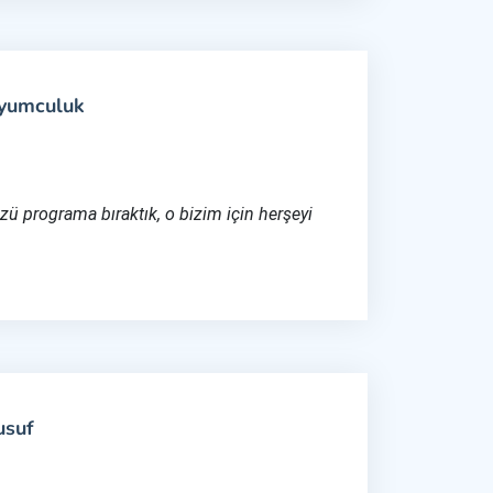
uyumculuk
ü programa bıraktık, o bizim için herşeyi
usuf