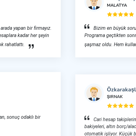
MALATYA
arada yapan bir firmayız.
Bizim en büyük sor
esaplara kadar her şeyin
Programa geçtikten sonra
 rahatlattı.
şaşmaz oldu. Hem kullan
Özkarakaşl
ŞIRNAK
an, sonuç odaklı bir
Cari hesap takiplerimi
bakiyeleri, altın borç/al
otomatik işliyor. Küçük 