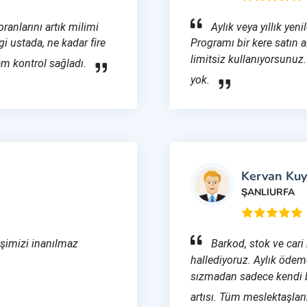
oranlarını artık milimi
Aylık veya yıllık yen
i ustada, ne kadar fire
Programı bir kere satın 
limitsiz kullanıyorsunuz.
m kontrol sağladı.
yok.
Kervan Ku
ŞANLIURFA
işimizi inanılmaz
Barkod, stok ve cari
hallediyoruz. Aylık ödem
sızmadan sadece kendi 
artısı. Tüm meslektaşlar