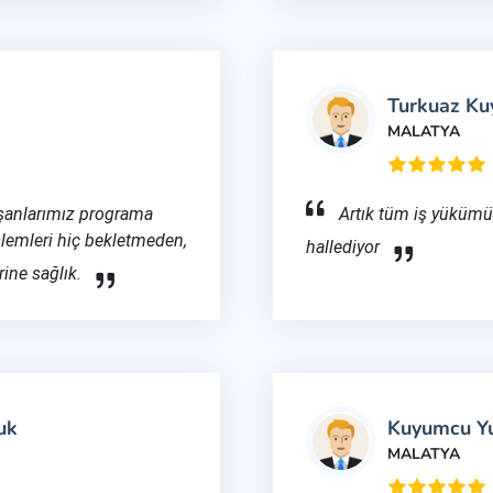
Turkuaz K
MALATYA
ışanlarımız programa
Artık tüm iş yükümüz
şlemleri hiç bekletmeden,
hallediyor
rine sağlık.
uk
Kuyumcu Y
MALATYA