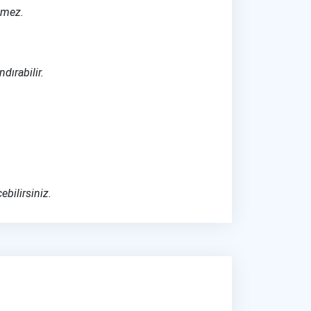
tmez.
dırabilir.
bilirsiniz.