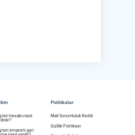
itim
Politikalar
teri hesabı nasıl
Mali Sorumluluk Reddi
ırılır?
Gizlilik Politikası
teri emaneti geri
me nasıl yapılır?