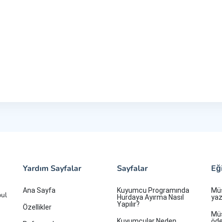
Yardım Sayfalar
Sayfalar
Eğ
Ana Sayfa
Kuyumcu Programında
Müş
bul
Hurdaya Ayırma Nasıl
yazd
Yapılır?
Özellikler
Müş
Kuyumcular Neden
öde